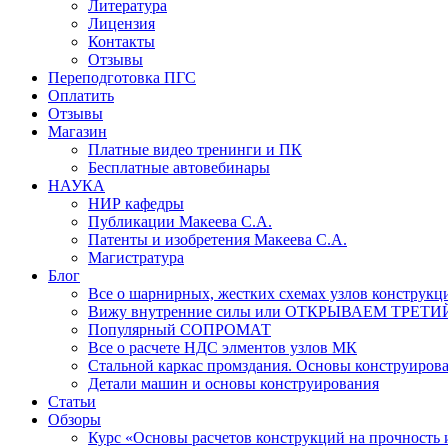
Литература
Лицензия
Контакты
Отзывы
Переподготовка ПГС
Оплатить
Отзывы
Магазин
Платные видео тренинги и ПК
Бесплатные автовебинары
НАУКА
НИР кафедры
Публикации Макеева С.А.
Патенты и изобретения Макеева С.А.
Магистратура
Блог
Все о шарнирных, жестких схемах узлов конструкц
Вижу внутренние силы или ОТКРЫВАЕМ ТРЕТИ
Популярный СОПРОМАТ
Все о расчете НДС элментов узлов МК
Стальной каркас промздания. Основы конструиров
Детали машин и основы конструирования
Статьи
Обзоры
Курс «Основы расчетов конструкций на прочность и