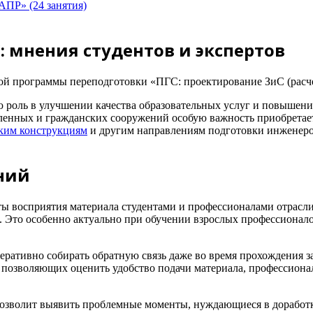
ПР» (24 занятия)
: мнения студентов и экспертов
й программы переподготовки «ПГС: проектирование ЗиС (расч
ю роль в улучшении качества образовательных услуг и повышен
енных и гражданских сооружений особую важность приобретает
ким конструкциям
и другим направлениям подготовки инженеро
ний
ты восприятия материала студентами и профессионалами отрасл
й. Это особенно актуально при обучении взрослых профессионал
ативно собирать обратную связь даже во время прохождения зан
позволяющих оценить удобство подачи материала, профессионал
позволит выявить проблемные моменты, нуждающиеся в доработк