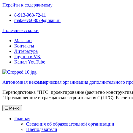
Перейти к содержимому
8-913-968-72-11
makeev608079@mail.ru
Полезные ссылки
Магазин
Контакты
Литература
Группа в VK
Канал YouTube
Автономная некоммерческая организация дополнительного про
Переподготовка "ПГС: проектирование (расчетно-конструкти
"Промышленное и гражданское строительство" (ПГС). Расчетн
Меню
Главная
Сведения об образовательной организации
Преподаватели