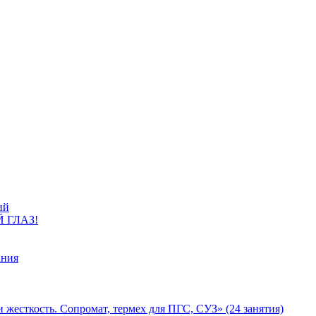
ий
Й ГЛАЗ!
ания
 жесткость. Сопромат, термех для ПГС, СУЗ» (24 занятия)