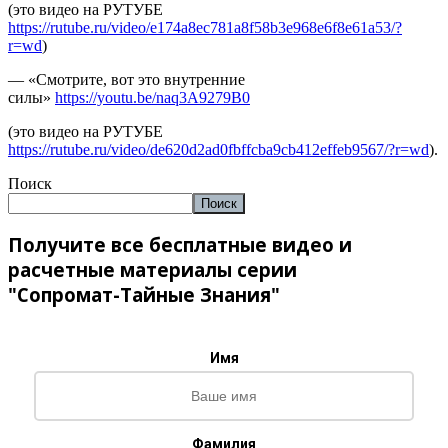
(это видео на РУТУБЕ
https://rutube.ru/video/e174a8ec781a8f58b3e968e6f8e61a53/?
r=wd
)
— «Смотрите, вот это внутренние
силы»
https://youtu.be/naq3A9279B0
(это видео на РУТУБЕ
https://rutube.ru/video/de620d2ad0fbffcba9cb412effeb9567/?r=wd
).
Поиск
Поиск
Получите все бесплатные видео и
расчетные материалы серии
"Сопромат-Тайные Знания"
Имя
Фамилия