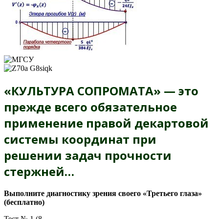
«
КУЛЬТУРА
СОПРОМАТА
»
—
это
прежде
всего
обязательное
применение
правой
декартовой
системы
координат
при
решении
задач
прочности
стержней
…
Выполните диагностику зрения своего «Третьего глаза»
(бесплатно)
Тест № 1 (8