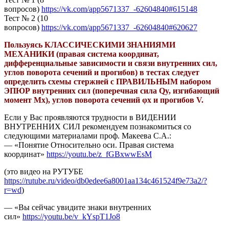
вопросов)
https://vk.com/app5671337_-62604840#615148
Тест № 2 (10
вопросов)
https://vk.com/app5671337_-62604840#620627
Пользуясь КЛАССИЧЕСКИМИ ЗНАНИЯМИ
МЕХАНИКИ (правая система координат,
дифференциальные зависимости и связи внутренних сил,
углов поворота сечений и прогибов) в тестах следует
определить схемы стержней с ПРАВИЛЬНЫМ набором
ЭПЮР внутренних сил (поперечная сила Qy, изгибающий
момент Мх), углов поворота сечений φх и прогибов V.
Если у Вас проявляются трудности в ВИДЕНИИ
ВНУТРЕННИХ СИЛ рекомендуем познакомиться со
следующими материалами проф. Макеева С.А.:
— «Понятие Относительно оси. Правая система
координат»
https://youtu.be/z_fGBxwwEsM
(это видео на РУТУБЕ
https://rutube.ru/video/db0edee6a8001aa134c461524f9e73a2/?
r=wd
)
— «Вы сейчас увидите знаки внутренних
сил»
https://youtu.be/v_kYspT1Jo8