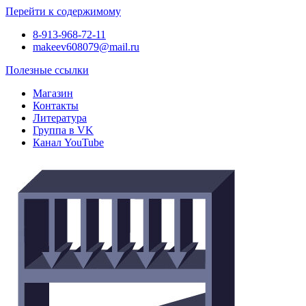
Перейти к содержимому
8-913-968-72-11
makeev608079@mail.ru
Полезные ссылки
Магазин
Контакты
Литература
Группа в VK
Канал YouTube